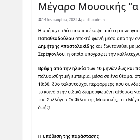
Μέγαρο Μουσικής “α 
14 Ιανουαρίου, 2025
paidikoadmin
Η υπέροχη ιδέα που προέκυψε από τη συνεργασ
Παπαθεοδούλου
αποκτά φωνή μέσα από την ον
Δημήτρης Αποστολακίδης
και ζωντανεύει με μα
Σερέφογλου
, η οποία υπογράφει την καλλιτεχ
B
ρέφη από την ηλικία των 10 μηνών έως και πα
πολυαισθητική εμπειρία, μέσα σε ένα θέαμα, όπ
10:30,
δύο ταλαντούχοι περφόρμερς που συνδυάζ
το κοινό στην ειδικά διαμορφωμένη αίθουσα γι
του Συλλόγου Οι Φίλοι της Μουσικής, στο Μέγ
ζωής!
Η υπόθεση της παράστασης