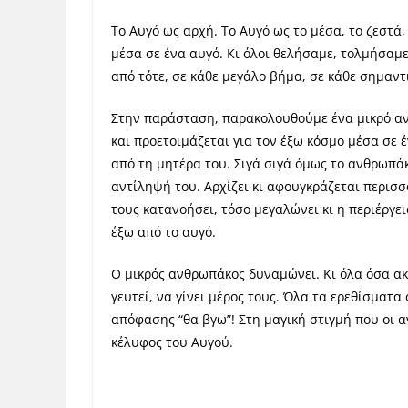
Το Αυγό ως αρχή. Το Αυγό ως το μέσα, το ζεστά
μέσα σε ένα αυγό. Κι όλοι θελήσαμε, τολμήσαμ
από τότε, σε κάθε μεγάλο βήμα, σε κάθε σημαντ
Στην παράσταση, παρακολουθούμε ένα μικρό α
και προετοιμάζεται για τον έξω κόσμο μέσα σε 
από τη μητέρα του. Σιγά σιγά όμως το ανθρωπάκ
αντίληψή του. Αρχίζει κι αφουγκράζεται περισσ
τους κατανοήσει, τόσο μεγαλώνει κι η περιέργει
έξω από το αυγό.
Ο μικρός ανθρωπάκος δυναμώνει. Κι όλα όσα ακούε
γευτεί, να γίνει μέρος τους. Όλα τα ερεθίσματ
απόφασης “θα βγω”! Στη μαγική στιγμή που οι αν
κέλυφος του Αυγού.