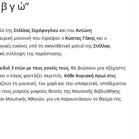
β γ ώ”
ία της
Στέλλας Σερέφογλου
και του
Αντώνη
ειρική μουσική που έγραψαν ο
Κώστας Γάκης
και ο
γικές εικόνες υπό τη σκηνοθετική ματιά της
Στέλλας
νική σύλληψη της παράστασης.
ιδιά 3 ετών με τους γονείς τους
, θα βιώσουν μια αξέχαστη
ου ο λόγος φαντάζει περιττός.
Κάθε Κυριακή πρωί στις
ουν τη μουσική, τον χορό και την υποκριτική, υποδέχονται
α τους μικρούς-μικρούς θεατές της Μουσικής Βιβλιοθήκης
αρο Μουσικής Αθηνών, για να παρουσιάσουν το θαύμα της