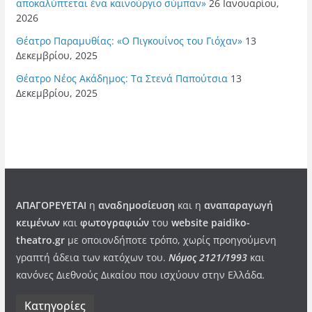
αποκαλύπτεται ένα καινούργιο σύμπαν»
26 Ιανουαρίου,
2026
Θέατρο Παραμυθίας: «Ο Πιγκουίνος του Γιόχαν»
13
Δεκεμβρίου, 2025
Θέατρο Νέος Ακάδημος: Τα Στενά Παπούτσια
13
Δεκεμβρίου, 2025
ΑΠΑΓΟΡΕΥΕΤΑΙ
η
αναδημοσίευση
και η
αναπαραγωγή
κειμένων
και
φωτογραφιών
του
website paidiko-
theatro.gr
με οποιονδήποτε τρόπο, χωρίς προηγούμενη
γραπτή άδεια των κατόχων του.
Νόμος 2121/1993
και
κανόνες Διεθνούς Δικαίου που ισχύουν στην Ελλάδα
.
Kατηγορίες