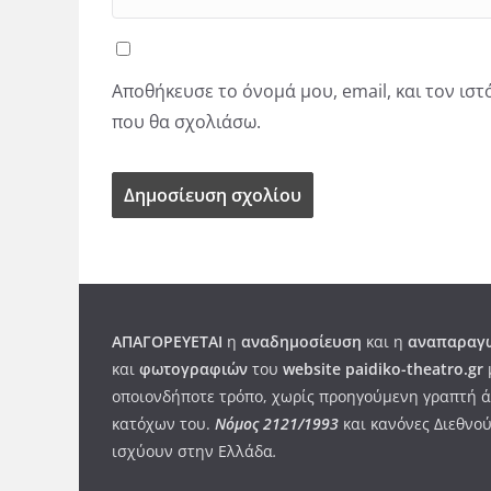
Αποθήκευσε το όνομά μου, email, και τον ισ
που θα σχολιάσω.
ΑΠΑΓΟΡΕΥΕΤΑΙ
η
αναδημοσίευση
και η
αναπαραγω
και
φωτογραφιών
του
website paidiko-theatro.gr
οποιονδήποτε τρόπο, χωρίς προηγούμενη γραπτή ά
κατόχων του.
Νόμος 2121/1993
και κανόνες Διεθνού
ισχύουν στην Ελλάδα
.