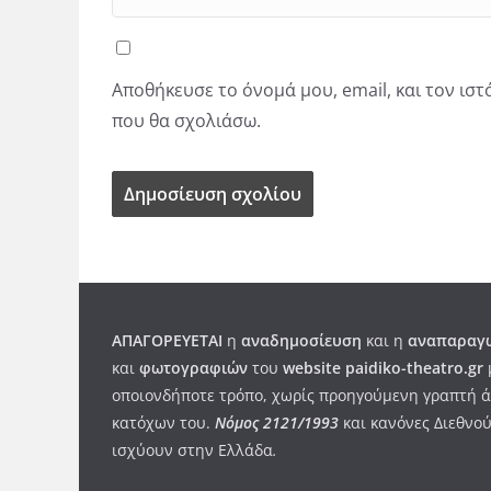
Αποθήκευσε το όνομά μου, email, και τον ισ
που θα σχολιάσω.
ΑΠΑΓΟΡΕΥΕΤΑΙ
η
αναδημοσίευση
και η
αναπαραγω
και
φωτογραφιών
του
website paidiko-theatro.gr
οποιονδήποτε τρόπο, χωρίς προηγούμενη γραπτή ά
κατόχων του.
Νόμος 2121/1993
και κανόνες Διεθνού
ισχύουν στην Ελλάδα
.