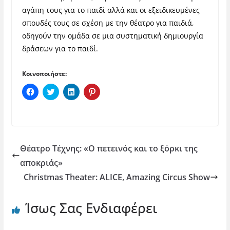
αγάπη τους για το παιδί αλλά και οι εξειδικευμένες
σπουδές τους σε σχέση με την θέατρο για παιδιά,
οδηγούν την ομάδα σε μια συστηματική δημιουργία
δράσεων για το παιδί.
Κοινοποιήστε:
Π
Κ
Κ
Κ
α
λ
λ
λ
τ
ι
ι
ι
ή
κ
κ
κ
σ
γ
γ
γ
τ
ι
ι
ι
ε
α
α
α
γ
κ
κ
κ
ι
ο
ο
ο
Θέατρο Τέχνης: «Ο πετεινός και το ξόρκι της
α
ι
ι
ι
κ
ν
ν
ν
αποκριάς»
ο
ο
ο
ο
ι
π
π
π
Christmas Theater: ALICE, Amazing Circus Show
ν
ο
ο
ο
ο
ί
ί
ί
π
η
η
η
ο
σ
σ
σ
Ίσως Σας Ενδιαφέρει
ί
η
η
η
η
σ
σ
σ
σ
τ
τ
τ
η
ο
ο
ο