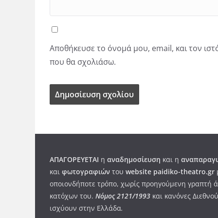
Αποθήκευσε το όνομά μου, email, και τον ισ
που θα σχολιάσω.
ΑΠΑΓΟΡΕΥΕΤΑΙ
η
αναδημοσίευση
και η
αναπαραγω
και
φωτογραφιών
του
website paidiko-theatro.gr
οποιονδήποτε τρόπο, χωρίς προηγούμενη γραπτή ά
κατόχων του.
Νόμος 2121/1993
και κανόνες Διεθνού
ισχύουν στην Ελλάδα
.