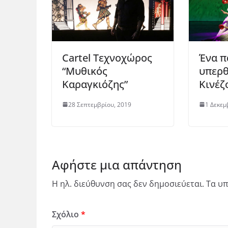
Cartel Τεχνοχώρος
Ένα π
“Μυθικός
υπερθ
Καραγκιόζης”
Κινέζ
28 Σεπτεμβρίου, 2019
1 Δεκεμ
Αφήστε μια απάντηση
Η ηλ. διεύθυνση σας δεν δημοσιεύεται.
Τα υπ
Σχόλιο
*