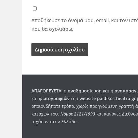
Αποθήκευσε το όνομά μου, email, και τον ισ
που θα σχολιάσω.
ΑΠΑΓΟΡΕΥΕΤΑΙ
η
αναδημοσίευση
και η
αναπαραγω
και
φωτογραφιών
του
website paidiko-theatro.gr
οποιονδήποτε τρόπο, χωρίς προηγούμενη γραπτή ά
κατόχων του.
Νόμος 2121/1993
και κανόνες Διεθνού
ισχύουν στην Ελλάδα
.