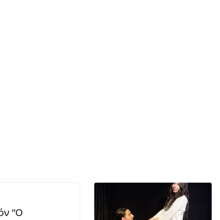
όν “Ο