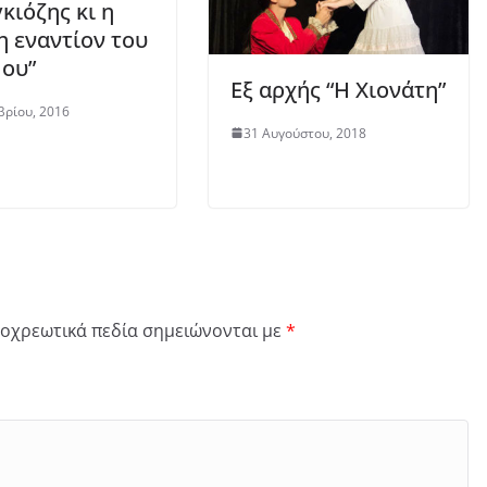
κιόζης κι η
η εναντίον του
ου”
Εξ αρχής “Η Χιονάτη”
βρίου, 2016
31 Αυγούστου, 2018
οχρεωτικά πεδία σημειώνονται με
*