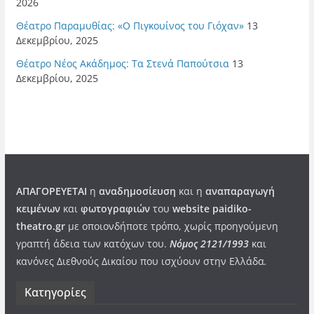
2026
Θέατρο Παραμυθίας: «Ο Πιγκουίνος του Γιόχαν»
13
Δεκεμβρίου, 2025
Θέατρο Νέος Ακάδημος: Τα Στενά Παπούτσια
13
Δεκεμβρίου, 2025
ΑΠΑΓΟΡΕΥΕΤΑΙ
η
αναδημοσίευση
και η
αναπαραγωγή
κειμένων
και
φωτογραφιών
του
website paidiko-
theatro.gr
με οποιονδήποτε τρόπο, χωρίς προηγούμενη
γραπτή άδεια των κατόχων του.
Νόμος 2121/1993
και
κανόνες Διεθνούς Δικαίου που ισχύουν στην Ελλάδα
.
Kατηγορίες