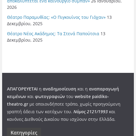
αποκαλύπτεται ένα καινούργιο σύμπαν»
26 Ιανουαρίου,
2026
Θέατρο Παραμυθίας: «Ο Πιγκουίνος του Γιόχαν»
13
Δεκεμβρίου, 2025
Θέατρο Νέος Ακάδημος: Τα Στενά Παπούτσια
13
Δεκεμβρίου, 2025
ΑΠΑΓΟΡΕΥΕΤΑΙ
η
αναδημοσίευση
και η
αναπαραγωγή
κειμένων
και
φωτογραφιών
του
website paidiko-
theatro.gr
με οποιονδήποτε τρόπο, χωρίς προηγούμενη
γραπτή άδεια των κατόχων του.
Νόμος 2121/1993
και
κανόνες Διεθνούς Δικαίου που ισχύουν στην Ελλάδα
.
Kατηγορίες