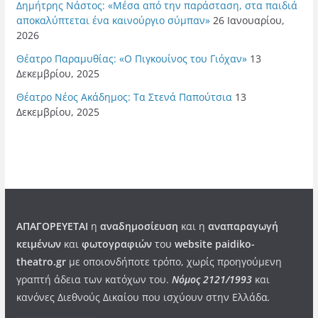
Δημήτρης Νάστος: «Μέσα από την παράσταση, στα παιδιά
αποκαλύπτεται ένα καινούργιο σύμπαν»
26 Ιανουαρίου,
2026
Θέατρο Παραμυθίας: «Ο Πιγκουίνος του Γιόχαν»
13
Δεκεμβρίου, 2025
Θέατρο Νέος Ακάδημος: Τα Στενά Παπούτσια
13
Δεκεμβρίου, 2025
ΑΠΑΓΟΡΕΥΕΤΑΙ
η
αναδημοσίευση
και η
αναπαραγωγή
κειμένων
και
φωτογραφιών
του
website paidiko-
theatro.gr
με οποιονδήποτε τρόπο, χωρίς προηγούμενη
γραπτή άδεια των κατόχων του.
Νόμος 2121/1993
και
κανόνες Διεθνούς Δικαίου που ισχύουν στην Ελλάδα
.