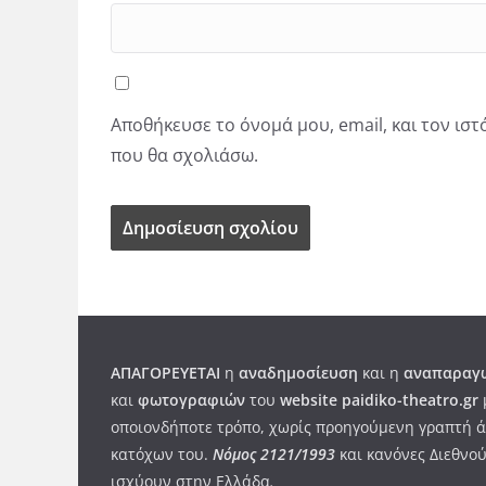
Αποθήκευσε το όνομά μου, email, και τον ισ
που θα σχολιάσω.
ΑΠΑΓΟΡΕΥΕΤΑΙ
η
αναδημοσίευση
και η
αναπαραγω
και
φωτογραφιών
του
website paidiko-theatro.gr
οποιονδήποτε τρόπο, χωρίς προηγούμενη γραπτή ά
κατόχων του.
Νόμος 2121/1993
και κανόνες Διεθνού
ισχύουν στην Ελλάδα
.