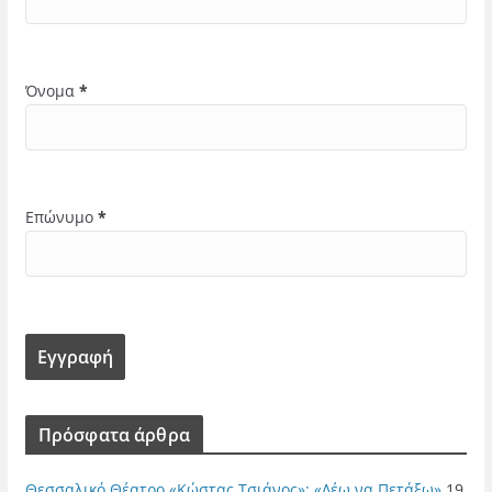
Όνομα
*
Επώνυμο
*
Πρόσφατα άρθρα
Θεσσαλικό Θέατρο «Κώστας Τσιάνος»: «Λέω να Πετάξω»
19