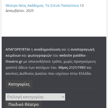
Θέατρο Νέος Ακάδημος: Τα Στενά Παπούτσια
13
Δεκεμβρίου, 2025
ΑΠΑΓΟΡΕΥΕΤΑΙ
η
αναδημοσίευση
και η
αναπαραγωγή
κειμένων
και
φωτογραφιών
του
website paidiko-
theatro.gr
με οποιονδήποτε τρόπο, χωρίς προηγούμενη
γραπτή άδεια των κατόχων του.
Νόμος 2121/1993
και
κανόνες Διεθνούς Δικαίου που ισχύουν στην Ελλάδα
.
Kατηγορίες
Kατηγορίες
Παιδικό Θέατρο