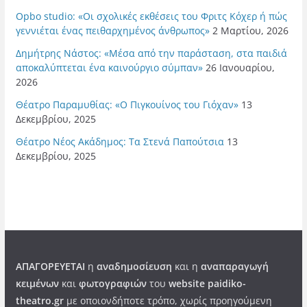
Opbo studio: «Οι σχολικές εκθέσεις του Φριτς Κόχερ ή πώς
γεννιέται ένας πειθαρχημένος άνθρωπος»
2 Μαρτίου, 2026
Δημήτρης Νάστος: «Μέσα από την παράσταση, στα παιδιά
αποκαλύπτεται ένα καινούργιο σύμπαν»
26 Ιανουαρίου,
2026
Θέατρο Παραμυθίας: «Ο Πιγκουίνος του Γιόχαν»
13
Δεκεμβρίου, 2025
Θέατρο Νέος Ακάδημος: Τα Στενά Παπούτσια
13
Δεκεμβρίου, 2025
ΑΠΑΓΟΡΕΥΕΤΑΙ
η
αναδημοσίευση
και η
αναπαραγωγή
κειμένων
και
φωτογραφιών
του
website paidiko-
theatro.gr
με οποιονδήποτε τρόπο, χωρίς προηγούμενη