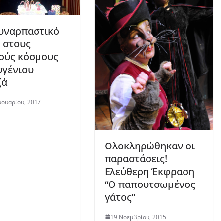
υναρπαστικό
ι στους
ούς κόσμους
υγένιου
ζά
ουαρίου, 2017
Ολοκληρώθηκαν οι
παραστάσεις!
Ελεύθερη Έκφραση
“Ο παπουτσωμένος
γάτος”
19 Νοεμβρίου, 2015