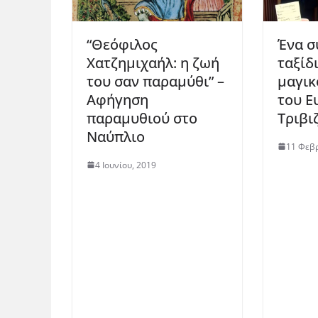
“Θεόφιλος
Ένα σ
Χατζημιχαήλ: η ζωή
ταξίδ
του σαν παραμύθι” –
μαγικ
Αφήγηση
του Ε
παραμυθιού στο
Τριβι
Ναύπλιο
11 Φεβρ
4 Ιουνίου, 2019