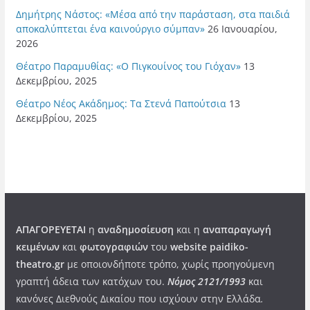
Δημήτρης Νάστος: «Μέσα από την παράσταση, στα παιδιά
αποκαλύπτεται ένα καινούργιο σύμπαν»
26 Ιανουαρίου,
2026
Θέατρο Παραμυθίας: «Ο Πιγκουίνος του Γιόχαν»
13
Δεκεμβρίου, 2025
Θέατρο Νέος Ακάδημος: Τα Στενά Παπούτσια
13
Δεκεμβρίου, 2025
ΑΠΑΓΟΡΕΥΕΤΑΙ
η
αναδημοσίευση
και η
αναπαραγωγή
κειμένων
και
φωτογραφιών
του
website paidiko-
theatro.gr
με οποιονδήποτε τρόπο, χωρίς προηγούμενη
γραπτή άδεια των κατόχων του.
Νόμος 2121/1993
και
κανόνες Διεθνούς Δικαίου που ισχύουν στην Ελλάδα
.