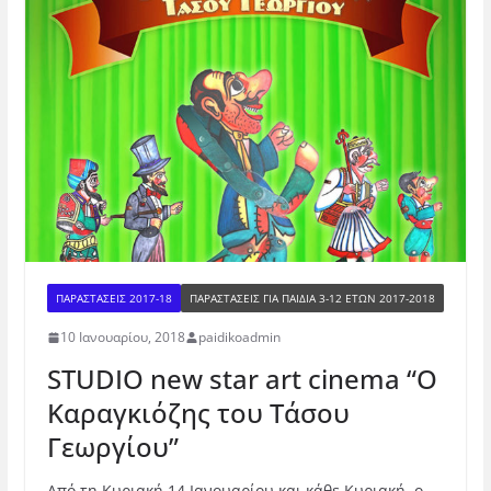
ΠΑΡΑΣΤΑΣΕΙΣ 2017-18
ΠΑΡΑΣΤΆΣΕΙΣ ΓΙΑ ΠΑΙΔΙΆ 3-12 ΕΤΏΝ 2017-2018
10 Ιανουαρίου, 2018
paidikoadmin
STUDIO new star art cinema “Ο
Καραγκιόζης του Τάσου
Γεωργίου”
Από τη Κυριακή 14 Ιανουαρίου και κάθε Κυριακή, ο