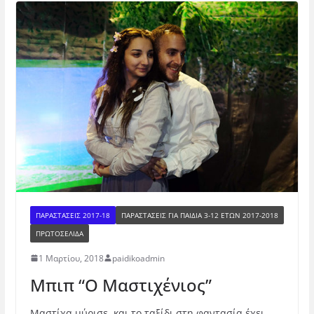
ΠΑΡΑΣΤΑΣΕΙΣ 2017-18
ΠΑΡΑΣΤΆΣΕΙΣ ΓΙΑ ΠΑΙΔΙΆ 3-12 ΕΤΏΝ 2017-2018
ΠΡΩΤΟΣΕΛΙΔΑ
1 Μαρτίου, 2018
paidikoadmin
Μπιπ “Ο Μαστιχένιος”
Μαστίχα μύρισε, και το ταξίδι στη φαντασία έχει