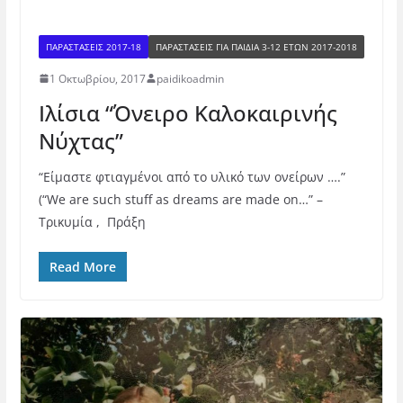
ΠΑΡΑΣΤΑΣΕΙΣ 2017-18
ΠΑΡΑΣΤΆΣΕΙΣ ΓΙΑ ΠΑΙΔΙΆ 3-12 ΕΤΏΝ 2017-2018
1 Οκτωβρίου, 2017
paidikoadmin
Ιλίσια “Όνειρο Καλοκαιρινής
Νύχτας”
“Είμαστε φτιαγμένοι από το υλικό των ονείρων ….”
(“We are such stuff as dreams are made on…” –
Τρικυμία , Πράξη
Read More