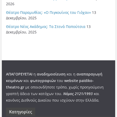
2026
Θέατρο Παραμυθίας: «Ο Πιγκουίνος του Γιόχαν»
13
Δεκεμβρίου, 2025
Θέατρο Νέος Ακάδημος: Τα Στενά Παπούτσια
13
Δεκεμβρίου, 2025
ΑΠΑΓΟΡΕΥΕΤΑΙ
η
αναδημοσίευση
και η
αναπαραγωγή
κειμένων
και
φωτογραφιών
του
website paidiko-
theatro.gr
με οποιονδήποτε τρόπο, χωρίς προηγούμενη
γραπτή άδεια των κατόχων του.
Νόμος 2121/1993
και
κανόνες Διεθνούς Δικαίου που ισχύουν στην Ελλάδα
.
Kατηγορίες