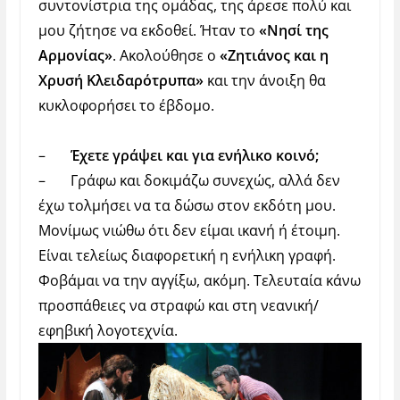
συντονίστρια της ομάδας, της άρεσε πολύ και
μου ζήτησε να εκδοθεί. Ήταν το
«Νησί της
Αρμονίας»
. Ακολούθησε ο
«Ζητιάνος και η
Χρυσή Κλειδαρότρυπα»
και την άνοιξη θα
κυκλοφορήσει το έβδομο.
–
Έχετε γράψει και για ενήλικο κοινό;
–
Γράφω και δοκιμάζω συνεχώς, αλλά δεν
έχω τολμήσει να τα δώσω στον εκδότη μου.
Μονίμως νιώθω ότι δεν είμαι ικανή ή έτοιμη.
Είναι τελείως διαφορετική η ενήλικη γραφή.
Φοβάμαι να την αγγίξω, ακόμη. Τελευταία κάνω
προσπάθειες να στραφώ και στη νεανική/
εφηβική λογοτεχνία.