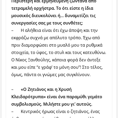
Περιστέρη
και ερμηνευμένη ζωντανά από
τετραμελή ορχήστρα. Το ότι είστε η ίδια
μουσικός διευκολύνει ή… δυναμιτίζει τις
συνεργασίες σας με τους συνθέτες;
–
Η αλήθεια είναι ότι έχω άποψη και την
εκφράζω συχνά με απόλυτο τρόπο. Έχω από
πριν διαμορφώσει στο μυαλό μου τα ρυθμικά
στοιχεία, το ύφος, το στυλ και τους κατευθύνω.
Ο Νίκος Ξανθούλης, κάποια φορά δεν άντεξε
και μου είπε “ε γράφ’ το μόνη σου”! Στο τέλος,
όμως, πάντα οι γνώμες μας συγκλίνουν.
–
«Ο Ζητιάνος και η Χρυσή
Κλειδαρότρυπα» είναι ένα παραμύθι γεμάτο
συμβολισμούς. Μιλήστε μου γι’ αυτούς.
–
Κεντρικός ήρωας είναι ο ζητιάνος, ένας