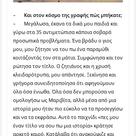
–
Και στον κόσμο της γραφής πώς μπήκατε;
–
Μεγάλωσα, έκανα τα δικά μου παιδιά και
γύρω στα 35 αντιμετώπισα κάποια σοβαρά
προσωπικά προβλήματα. Ένα βράδυ ο γιος
μου, μου ζήτησε να του πω ένα παραμύθι
κοιτάζοντάς τον στα μάτια. Συμφώνησα και τον
ρώτησα τον τίτλο. Ο ζητιάνος και η χρυσή
κλειδαρότρυπα, μου απάντησε. Ξεκίνησα και
γρήγορα συνειδητοποίησα ότι αφηγούμουν
όλα όσα ένιωθα. Όλα όσα δεν μπορούσα να
ομολογήσω ως Μαριβίτα, αλλά μέσα από μια
ιστορία μου ήταν πιο εύκολο να τα προσεγγίσω
και να τα εκφράσω. Αυτό το παιχνίδι «πες μου
έναν τίτλο να σου πω μια ιστορία» κράτησε
αρκετό καιρό. Κατάλαβα ότι ανακούφιζε και