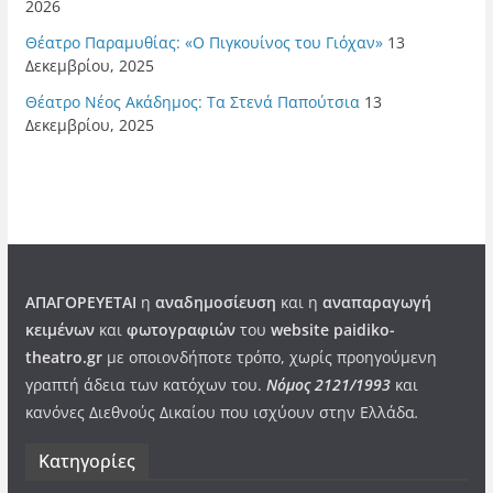
2026
Θέατρο Παραμυθίας: «Ο Πιγκουίνος του Γιόχαν»
13
Δεκεμβρίου, 2025
Θέατρο Νέος Ακάδημος: Τα Στενά Παπούτσια
13
Δεκεμβρίου, 2025
ΑΠΑΓΟΡΕΥΕΤΑΙ
η
αναδημοσίευση
και η
αναπαραγωγή
κειμένων
και
φωτογραφιών
του
website paidiko-
theatro.gr
με οποιονδήποτε τρόπο, χωρίς προηγούμενη
γραπτή άδεια των κατόχων του.
Νόμος 2121/1993
και
κανόνες Διεθνούς Δικαίου που ισχύουν στην Ελλάδα
.
Kατηγορίες