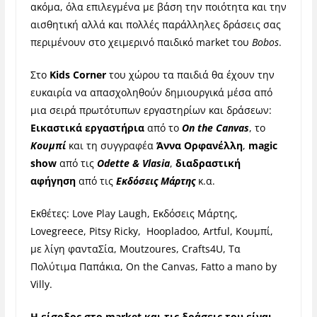
ακόμα, όλα επιλεγμένα με βάση την ποιότητα και την
αισθητική αλλά και πολλές παράλληλες δράσεις σας
περιμένουν στο χειμερινό παιδικό market του
Bobos
.
Στο
Kids Corner
του χώρου τα παιδιά θα έχουν την
ευκαιρία να απασχοληθούν δημιουργικά μέσα από
μια σειρά πρωτότυπων εργαστηρίων και δράσεων:
Εικαστικά εργαστήρια
από το
On the Canvas
, το
Κουμπί
και τη συγγραφέα
Άννα Ορφανέλλη
,
magic
show
από τις
Odette & Vlasia
,
διαδραστική
αφήγηση
από τις
Εκδόσεις Μάρτης
κ.α.
Εκθέτες: Love Play Laugh, Εκδόσεις Μάρτης,
Lovegreece, Pitsy Ricky, Hoopladoo, Artful, Κουμπί,
με λίγη φανταΣία, Moutzoures, Crafts4U, Tα
Πολύτιμα Παπάκια, On the Canvas, Fatto a mano by
Villy.
Η είσοδος στο market και τις δράσεις του είναι