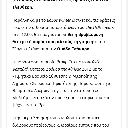
ελεύθερη
.
Παράλληλα με το
Bobos Winter Market
και τις δράσεις
του, στην αίθουσα παραστάσεων του
The HUB Events,
στις 12.00, θα πραγματοποιηθεί
η βραβευμένη
θεατρική παράσταση
«Ακούς τη γιορτή;»
του
Σέργιου Γκάκα από την
Ομάδα Τσόκαρα
.
Η παράσταση, η οποία
διακρίθηκε στο
Διεθνές
Φεστιβάλ Θεάτρου Δρόμου της Αθήνας
2012 με το
«Τιμητικό Βραβείο Σύνθεσης & Αξιοποίησης
Δημόσιου Χώρου και Πρωτότυπης Παρουσίασης για
Θέαμα στο Δρόμο»,
διηγείται την ιστορία του
Μπλούμ, ενός κλόουν που έχασε το τσίρκο του
και
ψάχνει να το βρει.
Στην περιπλάνησή του ο Μπλούμ, συναντάει
διάφορους περίεργους κι ωραίους τύπους που του