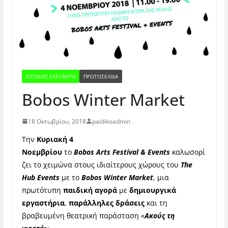
ΕΊΣΟΔΟΣ ΕΛΕΎΘΕΡΗ
ΠΡΩΤΟΣΕΛΙΔΑ
Bobos Winter Market
18 Οκτωβρίου, 2018
paidikoadmin
Την
Κυριακή 4
Νοεμβρίου
το
Bobos Arts Festival & Events
καλωσορί
ζει το χειμώνα στους ιδιαίτερους χώρους του
The
Hub Events
με το
Bobos Winter Market
, μια
πρωτότυπη
παιδική αγορά
με
δημιουργικά
εργαστήρια
,
παράλληλες δράσεις
και τη
βραβευμένη θεατρική παράσταση
«
Ακούς τη