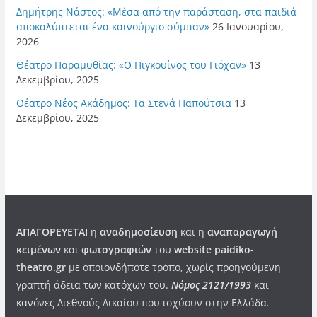
Δημήτρης Νάστος: «Μέσα από την παράσταση, στα παιδιά
αποκαλύπτεται ένα καινούργιο σύμπαν»
26 Ιανουαρίου,
2026
Θέατρο Παραμυθίας: «Ο Πιγκουίνος του Γιόχαν»
13
Δεκεμβρίου, 2025
Θέατρο Νέος Ακάδημος: Τα Στενά Παπούτσια
13
Δεκεμβρίου, 2025
ΑΠΑΓΟΡΕΥΕΤΑΙ
η
αναδημοσίευση
και η
αναπαραγωγή
κειμένων
και
φωτογραφιών
του
website paidiko-
theatro.gr
με οποιονδήποτε τρόπο, χωρίς προηγούμενη
γραπτή άδεια των κατόχων του.
Νόμος 2121/1993
και
κανόνες Διεθνούς Δικαίου που ισχύουν στην Ελλάδα
.