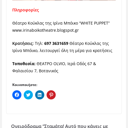
Πληροφορίες
Θέατρο Κούκλας της Ιρίνα Μπόικο
“WHITE PUPPET”
www.irinaboikotheatre.blogspot.gr
Κρατήσεις:
Τηλ:
697 3631659
Θέατρο Κούκλας της
Ιρίνα Μπόικο, λειτουργεί όλη τη μέρα για κρατήσεις
Τοποθεσία:
ΘΕΑΤΡΟ OLVIO, Ιερά Οδός 67 &
Φαλαισίου 7, Βοτανικός
Κοινοποιήστε:
Π
Κ
Κ
Κ
α
λ
λ
λ
τ
ι
ι
ι
ή
κ
κ
κ
σ
γ
γ
γ
τ
ι
ι
ι
ε
α
α
α
γ
κ
κ
κ
ι
ο
ο
ο
Ονειρόδραμα “Σταμάτα! Αυτό που κάνεις με
α
ι
ι
ι