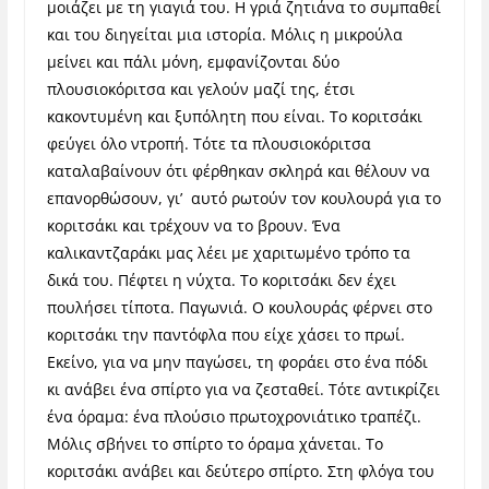
μοιάζει με τη γιαγιά του. Η γριά ζητιάνα το συμπαθεί
και του διηγείται μια ιστορία. Μόλις η μικρούλα
μείνει και πάλι μόνη, εμφανίζονται δύο
πλουσιοκόριτσα και γελούν μαζί της, έτσι
κακοντυμένη και ξυπόλητη που είναι. Το κοριτσάκι
φεύγει όλο ντροπή. Τότε τα πλουσιοκόριτσα
καταλαβαίνουν ότι φέρθηκαν σκληρά και θέλουν να
επανορθώσουν, γι’ αυτό ρωτούν τον κουλουρά για το
κοριτσάκι και τρέχουν να το βρουν. Ένα
καλικαντζαράκι μας λέει με χαριτωμένο τρόπο τα
δικά του. Πέφτει η νύχτα. Το κοριτσάκι δεν έχει
πουλήσει τίποτα. Παγωνιά. Ο κουλουράς φέρνει στο
κοριτσάκι την παντόφλα που είχε χάσει το πρωί.
Εκείνο, για να μην παγώσει, τη φοράει στο ένα πόδι
κι ανάβει ένα σπίρτο για να ζεσταθεί. Τότε αντικρίζει
ένα όραμα: ένα πλούσιο πρωτοχρονιάτικο τραπέζι.
Μόλις σβήνει το σπίρτο το όραμα χάνεται. Το
κοριτσάκι ανάβει και δεύτερο σπίρτο. Στη φλόγα του