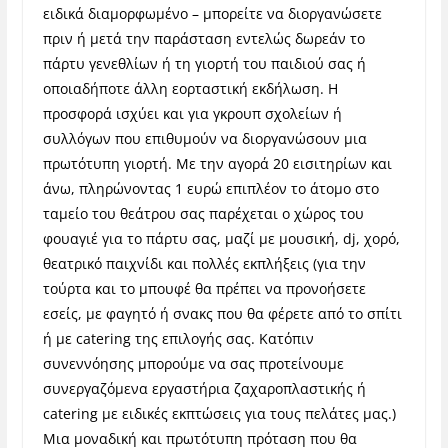
ειδικά διαμορφωμένο – μπορείτε να διοργανώσετε
πριν ή μετά την παράσταση εντελώς δωρεάν το
πάρτυ γενεθλίων ή τη γιορτή του παιδιού σας ή
οποιαδήποτε άλλη εορταστική εκδήλωση. Η
προσφορά ισχύει και για γκρουπ σχολείων ή
συλλόγων που επιθυμούν να διοργανώσουν μια
πρωτότυπη γιορτή.
Με την
αγορά 20 εισιτηρίων και
άνω, πληρώνοντας 1 ευρώ επιπλέον το άτομο στο
ταμείο του θεάτρου σας παρέχεται ο χώρος του
φουαγιέ για το πάρτυ σας,
μαζί με μουσική, dj, χορό,
θεατρικό παιχνίδι και πολλές εκπλήξεις (για την
τούρτα και το μπουφέ θα πρέπει να προνοήσετε
εσείς, με φαγητό ή σνακς που θα φέρετε από το σπίτι
ή με catering της επιλογής σας. Κατόπιν
συνεννόησης μπορούμε να σας προτείνουμε
συνεργαζόμενα εργαστήρια ζαχαροπλαστικής ή
catering με ειδικές εκπτώσεις για τους πελάτες μας.)
Μια μοναδική και πρωτότυπη πρόταση που θα