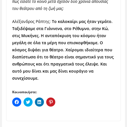
πώς είδατε το κοινό μετά σχεδόν δύο χρόνια απουσίας
του θεάτρου από τη ζωή μας;
Αλέξανδρος Ράπτης:
Το καλοκαίρι μας ήταν γεμάτο.
Ταξιδέψαμε στα Γιάννενα, στο Ρέθυμνο, στην Κώ,
στις Μυκήνες. Η ανταπόκριση του κόσμου ήταν
μεγάλη σε όλα τα μέρη που επισκεφθήκαμε. Ο
κόσμος διψάει για θέατρο. Χαίρομαι ιδιαίτερα που
διαπίστωσα ότι το θέατρο είναι σημαντικό για τους
ανθρώπους και ότι πραγματικά τους έλειψε. Και
αυτό μου δίνει και μας δίνει κουράγιο να
συνεχίσουμε.
Κοινοποιήστε:
Π
Κ
Κ
Κ
α
λ
λ
λ
τ
ι
ι
ι
ή
κ
κ
κ
σ
γ
γ
γ
τ
ι
ι
ι
ε
α
α
α
γ
κ
κ
κ