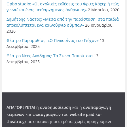
Opbo studio: «Οι σχολικές εκθέσεις του Φριτς Κόχερ ή πώς
γεννιέται ένας πειθαρχημένος άνθρωπος»
2 Μαρτίου, 2026
Δημήτρης Νάστος: «Μέσα από την παράσταση, στα παιδιά
αποκαλύπτεται ένα καινούργιο σύμπαν»
26 Ιανουαρίου,
2026
Θέατρο Παραμυθίας: «Ο Πιγκουίνος του Γιόχαν»
13
Δεκεμβρίου, 2025
Θέατρο Νέος Ακάδημος: Τα Στενά Παπούτσια
13
Δεκεμβρίου, 2025
ΑΠΑΓΟΡΕΥΕΤΑΙ
η
αναδημοσίευση
και η
αναπαραγωγή
κειμένων
και
φωτογραφιών
του
website paidiko-
theatro.gr
με οποιονδήποτε τρόπο, χωρίς προηγούμενη