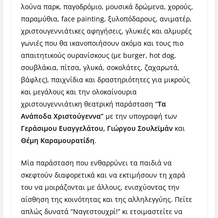
λούνα παρκ, παγοδρόμιο, μουσικά δρώμενα, χορούς,
παραμύθια, face painting, ξυλοπόδαρους, ανιματέρ,
χριστουγεννιάτικες αφηγήσεις, γλυκιές και αλμυρές
γωνιές που θα ικανοποιήσουν ακόμα και τους πιο
απαιτητικούς ουρανίσκους (με burger, hot dog,
σουβλάκια, πίτσα, γλυκά, σοκολάτες, ζαχαρωτά,
βάφλες), παιχνίδια και δραστηριότητες για μικρούς
και μεγάλους και την ολοκαίνουρια
χριστουγεννιάτικη θεατρική παράσταση “
Τα
Ανάποδα Χριστούγεννα”
με την υπογραφή των
Γεράσιμου Ευαγγελάτου, Γιώργου Σουλεϊμάν
και
Θέμη Καραμουρατίδη
.
Μία παράσταση που ενθαρρύνει τα παιδιά να
σκεφτούν διαφορετικά και να εκτιμήσουν τη χαρά
του να μοιράζονται με άλλους, ενισχύοντας την
αίσθηση της κοινότητας και της αλληλεγγύης. Πείτε
απλώς δυνατά “Ναγεστουχρί!” κι ετοιμαστείτε να