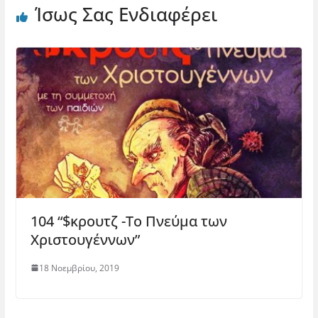
Ίσως Σας Ενδιαφέρει
104 “$κρουτζ -To Πνεύμα των
Χριστουγέννων”
18 Νοεμβρίου, 2019