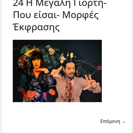
24 Η Μεγάλη Γιορτή-
Που είσαι- Μορφές
Έκφρασης
Επόμενη →