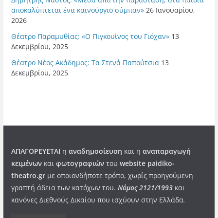
αποκαλύπτεται ένα καινούργιο σύμπαν»
26 Ιανουαρίου,
2026
Θέατρο Παραμυθίας: «Ο Πιγκουίνος του Γιόχαν»
13
Δεκεμβρίου, 2025
Θέατρο Νέος Ακάδημος: Τα Στενά Παπούτσια
13
Δεκεμβρίου, 2025
ΑΠΑΓΟΡΕΥΕΤΑΙ
η
αναδημοσίευση
και η
αναπαραγωγή
κειμένων
και
φωτογραφιών
του
website paidiko-
theatro.gr
με οποιονδήποτε τρόπο, χωρίς προηγούμενη
γραπτή άδεια των κατόχων του.
Νόμος 2121/1993
και
κανόνες Διεθνούς Δικαίου που ισχύουν στην Ελλάδα
.