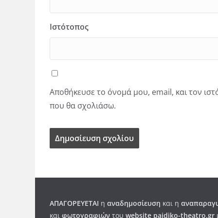
Ιστότοπος
Αποθήκευσε το όνομά μου, email, και τον ισ
που θα σχολιάσω.
ΑΠΑΓΟΡΕΥΕΤΑΙ
η
αναδημοσίευση
και η
αναπαραγω
και
φωτογραφιών
του
website paidiko-theatro.gr