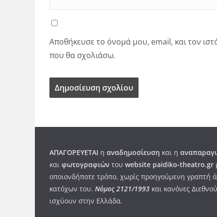
Αποθήκευσε το όνομά μου, email, και τον ισ
που θα σχολιάσω.
ΑΠΑΓΟΡΕΥΕΤΑΙ
η
αναδημοσίευση
και η
αναπαραγω
και
φωτογραφιών
του
website paidiko-theatro.gr
οποιονδήποτε τρόπο, χωρίς προηγούμενη γραπτή ά
κατόχων του.
Νόμος 2121/1993
και κανόνες Διεθνού
ισχύουν στην Ελλάδα
.