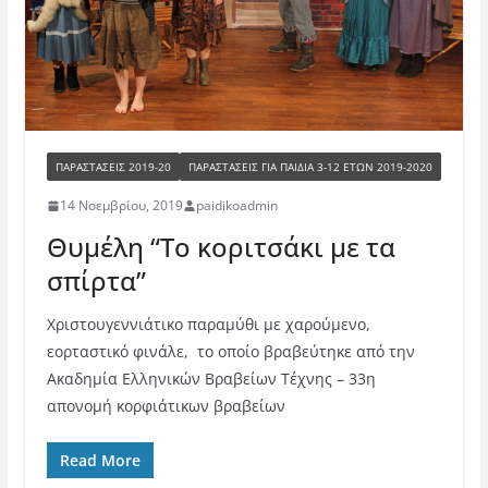
ΠΑΡΑΣΤΑΣΕΙΣ 2019-20
ΠΑΡΑΣΤΆΣΕΙΣ ΓΙΑ ΠΑΙΔΙΆ 3-12 ΕΤΏΝ 2019-2020
14 Νοεμβρίου, 2019
paidikoadmin
Θυμέλη “Το κοριτσάκι με τα
σπίρτα”
Χριστουγεννιάτικο παραμύθι με χαρούμενο,
εορταστικό φινάλε, το οποίο βραβεύτηκε από την
Ακαδημία Ελληνικών Βραβείων Τέχνης – 33η
απονομή κορφιάτικων βραβείων
Read More