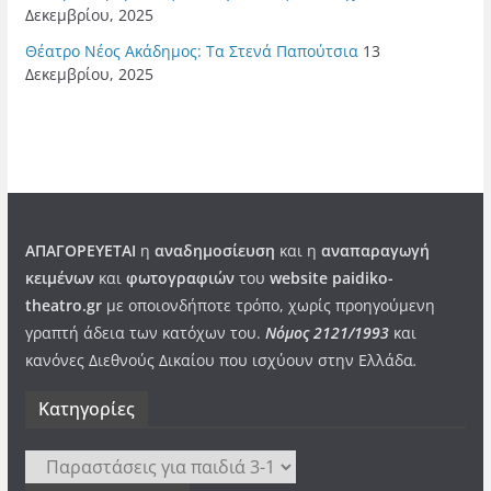
Δεκεμβρίου, 2025
Θέατρο Νέος Ακάδημος: Τα Στενά Παπούτσια
13
Δεκεμβρίου, 2025
ΑΠΑΓΟΡΕΥΕΤΑΙ
η
αναδημοσίευση
και η
αναπαραγωγή
κειμένων
και
φωτογραφιών
του
website paidiko-
theatro.gr
με οποιονδήποτε τρόπο, χωρίς προηγούμενη
γραπτή άδεια των κατόχων του.
Νόμος 2121/1993
και
κανόνες Διεθνούς Δικαίου που ισχύουν στην Ελλάδα
.
Kατηγορίες
Kατηγορίες