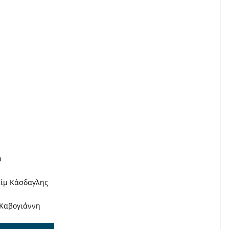
υ
είμ Κάσδαγλης
 Καβογιάννη